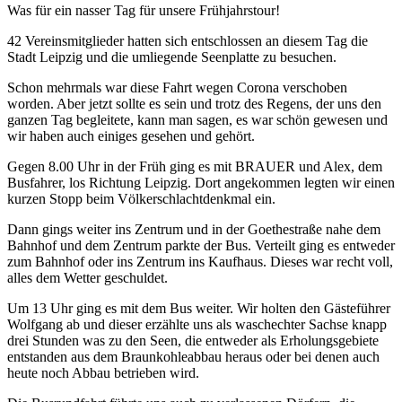
Was für ein nasser Tag für unsere Frühjahrstour!
42 Vereinsmitglieder hatten sich entschlossen an diesem Tag die
Stadt Leipzig und die umliegende Seenplatte zu besuchen.
Schon mehrmals war diese Fahrt wegen Corona verschoben
worden. Aber jetzt sollte es sein und trotz des Regens, der uns den
ganzen Tag begleitete, kann man sagen, es war schön gewesen und
wir haben auch einiges gesehen und gehört.
Gegen 8.00 Uhr in der Früh ging es mit BRAUER und Alex, dem
Busfahrer, los Richtung Leipzig. Dort angekommen legten wir einen
kurzen Stopp beim Völkerschlachtdenkmal ein.
Dann gings weiter ins Zentrum und in der Goethestraße nahe dem
Bahnhof und dem Zentrum parkte der Bus. Verteilt ging es entweder
zum Bahnhof oder ins Zentrum ins Kaufhaus. Dieses war recht voll,
alles dem Wetter geschuldet.
Um 13 Uhr ging es mit dem Bus weiter. Wir holten den Gästeführer
Wolfgang ab und dieser erzählte uns als waschechter Sachse knapp
drei Stunden was zu den Seen, die entweder als Erholungsgebiete
entstanden aus dem Braunkohleabbau heraus oder bei denen auch
heute noch Abbau betrieben wird.